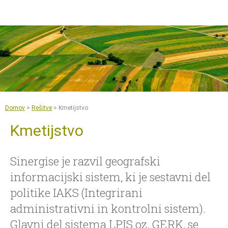
Jump to navigation
Sentinel Hub
Kmetijstvo
Copernicus Data Space Ecosystem
GIS orodja
Novice
O nas
Domov
>
Rešitve
>
Kmetijstvo
Naše delo
Kmetijstvo
Reference
Dokumenti in članki
Sinergise je razvil geografski
informacijski sistem, ki je sestavni del
Za medije
politike IAKS (Integrirani
Kontakt
administrativni in kontrolni sistem).
Zaposlitve
Glavni del sistema LPIS oz. GERK, se