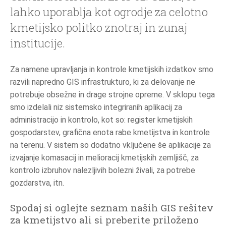
lahko uporablja kot ogrodje za celotno
kmetijsko politko znotraj in zunaj
JEZIK
institucije.
EN
SL
Za namene upravljanja in kontrole kmetijskih izdatkov smo
razvili napredno GIS infrastrukturo, ki za delovanje ne
potrebuje obsežne in drage strojne opreme. V sklopu tega
smo izdelali niz sistemsko integriranih aplikacij za
administracijo in kontrolo, kot so: register kmetijskih
gospodarstev, grafična enota rabe kmetijstva in kontrole
na terenu. V sistem so dodatno vključene še aplikacije za
izvajanje komasacij in melioracij kmetijskih zemljišč, za
kontrolo izbruhov nalezljivih bolezni živali, za potrebe
gozdarstva, itn.
Spodaj si oglejte seznam naših GIS rešitev
za kmetijstvo ali si preberite priloženo